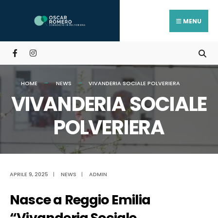
Search
Skip
for:
to
MENU
content
HOME
NEWS
VIVANDERIA SOCIALE POLVERIERA
VIVANDERIA SOCIALE
POLVERIERA
APRILE 9, 2025
|
NEWS
|
ADMIN
Nasce a Reggio Emilia
“Vivanderia Sociale