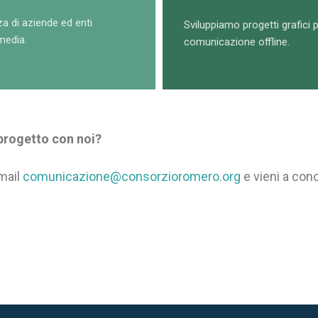
za di
aziende ed enti
Sviluppiamo progetti grafici
media.
comunicazione offline.
 progetto con noi?
 mail
comunicazione@consorzioromero.org
e vieni a con