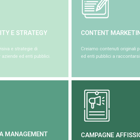
ITY E STRATEGY
CONTENT MARKETI
isiva e strategie di
Creiamo contenuti originali p
aziende ed enti pubblici.
ed enti pubblici a raccontarsi
IA MANAGEMENT
CAMPAGNE AFFISSI