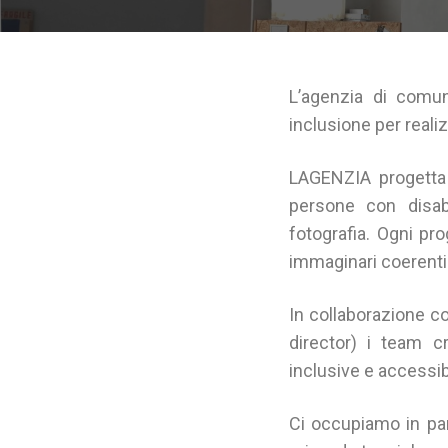
L’agenzia di comu
inclusione per reali
LAGENZIA progetta 
persone con disabi
fotografia. Ogni pr
immaginari coerenti 
In collaborazione c
director) i team c
inclusive e accessib
Ci occupiamo in par