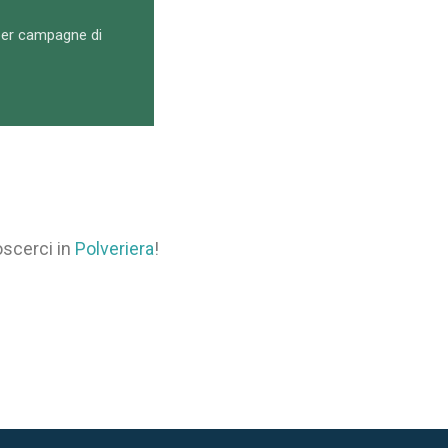
 per campagne di
oscerci in
Polveriera
!