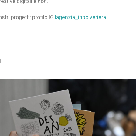
ative digitali e non.
ostri progetti: profilo IG
lagenzia_inpolveriera
I