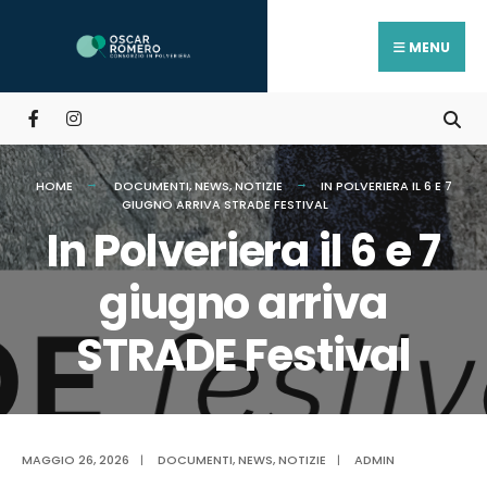
Search
Skip
for:
to
MENU
content
HOME
DOCUMENTI
,
NEWS
,
NOTIZIE
IN POLVERIERA IL 6 E 7
GIUGNO ARRIVA STRADE FESTIVAL
In Polveriera il 6 e 7
giugno arriva
STRADE Festival
MAGGIO 26, 2026
|
DOCUMENTI
,
NEWS
,
NOTIZIE
|
ADMIN